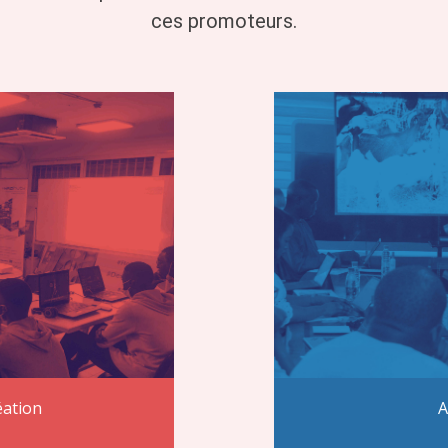
ces promoteurs.
A
éation