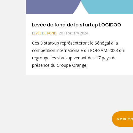
OO
Les startups accompagnées par
Orange Startup Studio ont bénéficié de
financement au Ndekki LIONSTECH
a
Invest
 qui
16 February 2024
Remise de financements aux startups du secteur «
Technologie et Innovation » de la DER/FJ, à
l’occasion du « Ndekki
VOIR TO