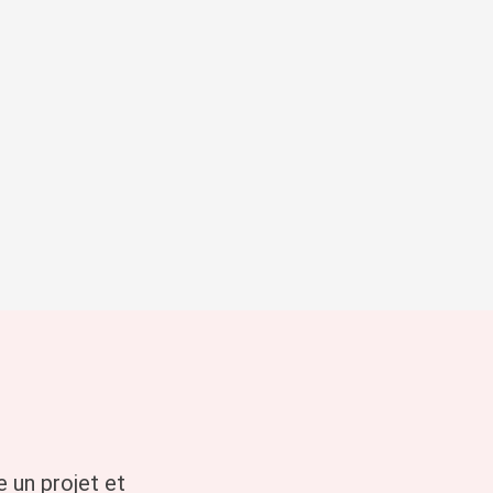
 avec
 à fort impact sociétal
e un projet et