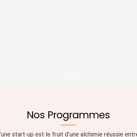
z vos projets
artup Studio
r accélérer l'innovation de rupture
Nos Programmes
d’une start-up est le fruit d’une alchimie réussie entr