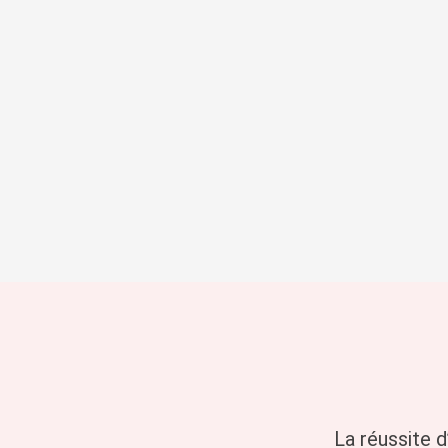
Développe
Orange
St
Un laboratoire ouvert pou
La réussite 